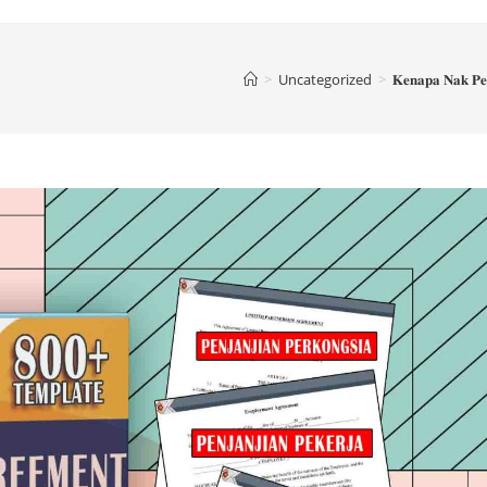
>
Uncategorized
>
𝐊𝐞𝐧𝐚𝐩𝐚 𝐍𝐚𝐤 𝐏𝐞