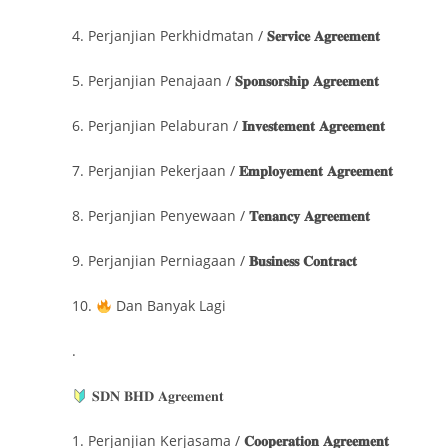
4. Perjanjian Perkhidmatan /
𝐒𝐞𝐫𝐯𝐢𝐜𝐞 𝐀𝐠𝐫𝐞𝐞𝐦𝐞𝐧𝐭
5. Perjanjian Penajaan /
𝐒𝐩𝐨𝐧𝐬𝐨𝐫𝐬𝐡𝐢𝐩 𝐀𝐠𝐫𝐞𝐞𝐦𝐞𝐧𝐭
6. Perjanjian Pelaburan /
𝐈𝐧𝐯𝐞𝐬𝐭𝐞𝐦𝐞𝐧𝐭 𝐀𝐠𝐫𝐞𝐞𝐦𝐞𝐧𝐭
7. Perjanjian Pekerjaan /
𝐄𝐦𝐩𝐥𝐨𝐲𝐞𝐦𝐞𝐧𝐭 𝐀𝐠𝐫𝐞𝐞𝐦𝐞𝐧𝐭
8. Perjanjian Penyewaan /
𝐓𝐞𝐧𝐚𝐧𝐜𝐲 𝐀𝐠𝐫𝐞𝐞𝐦𝐞𝐧𝐭
9. Perjanjian Perniagaan /
𝐁𝐮𝐬𝐢𝐧𝐞𝐬𝐬 𝐂𝐨𝐧𝐭𝐫𝐚𝐜𝐭
10.
Dan Banyak Lagi
.
𝐒𝐃𝐍 𝐁𝐇𝐃 𝐀𝐠𝐫𝐞𝐞𝐦𝐞𝐧𝐭
1. Perjanjian Kerjasama /
𝐂𝐨𝐨𝐩𝐞𝐫𝐚𝐭𝐢𝐨𝐧 𝐀𝐠𝐫𝐞𝐞𝐦𝐞𝐧𝐭