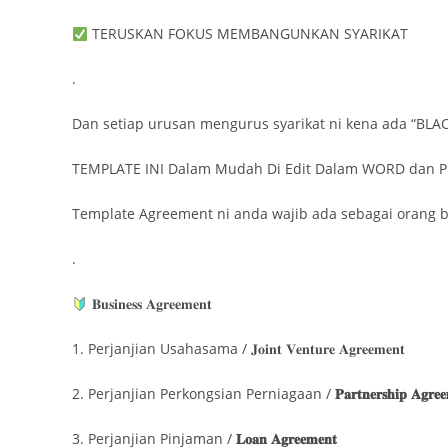
TERUSKAN FOKUS MEMBANGUNKAN SYARIKAT
.
Dan setiap urusan mengurus syarikat ni kena ada “BL
TEMPLATE INI Dalam Mudah Di Edit Dalam WORD dan P
Template Agreement ni anda wajib ada sebagai orang b
.
𝐁𝐮𝐬𝐢𝐧𝐞𝐬𝐬 𝐀𝐠𝐫𝐞𝐞𝐦𝐞𝐧𝐭​
1. Perjanjian Usahasama / 𝐉𝐨𝐢𝐧𝐭 𝐕𝐞𝐧𝐭𝐮𝐫𝐞 𝐀𝐠𝐫𝐞𝐞𝐦𝐞𝐧𝐭
2. Perjanjian Perkongsian Perniagaan /
𝐏𝐚𝐫𝐭𝐧𝐞𝐫𝐬𝐡𝐢𝐩 𝐀𝐠𝐫𝐞
3. Perjanjian Pinjaman /
𝐋𝐨𝐚𝐧 𝐀𝐠𝐫𝐞𝐞𝐦𝐞𝐧𝐭