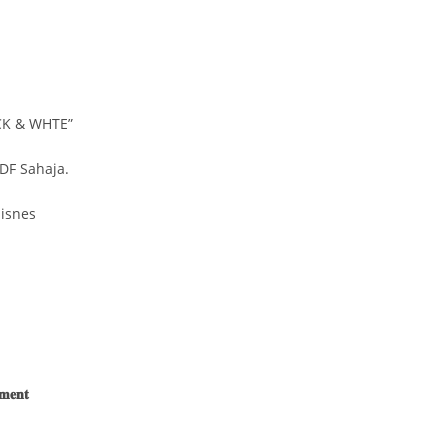
ACK & WHTE”
DF Sahaja.
isnes
𝐦𝐞𝐧𝐭