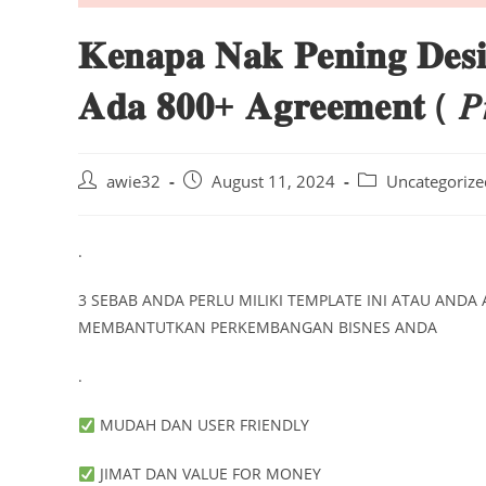
𝐊𝐞𝐧𝐚𝐩𝐚 𝐍𝐚𝐤 𝐏𝐞𝐧𝐢𝐧𝐠 𝐃𝐞𝐬
𝐀𝐝𝐚 𝟖𝟎𝟎+ 𝐀𝐠𝐫𝐞𝐞𝐦𝐞𝐧𝐭 ( 𝑃𝑟
Post
Post
Post
awie32
August 11, 2024
Uncategorize
author:
published:
category:
.
3 SEBAB ANDA PERLU MILIKI TEMPLATE INI ATAU AND
MEMBANTUTKAN PERKEMBANGAN BISNES ANDA
.
MUDAH DAN USER FRIENDLY
JIMAT DAN VALUE FOR MONEY