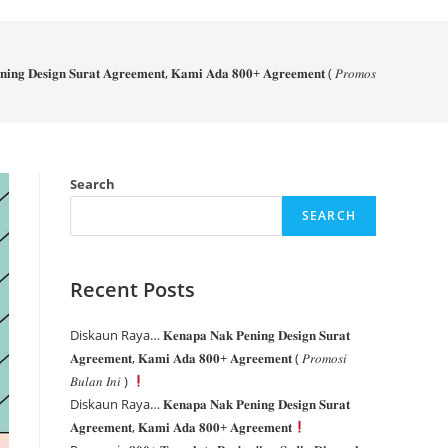
𝐢𝐧𝐠 𝐃𝐞𝐬𝐢𝐠𝐧 𝐒𝐮𝐫𝐚𝐭 𝐀𝐠𝐫𝐞𝐞𝐦𝐞𝐧𝐭, 𝐊𝐚𝐦𝐢 𝐀𝐝𝐚 𝟖𝟎𝟎+ 𝐀𝐠𝐫𝐞𝐞𝐦𝐞𝐧𝐭 ( 𝑃𝑟𝑜𝑚𝑜𝑠𝑖 𝐵𝑢𝑙𝑎𝑛 𝐼𝑛𝑖 )
Search
SEARCH
Recent Posts
Diskaun Raya… 𝐊𝐞𝐧𝐚𝐩𝐚 𝐍𝐚𝐤 𝐏𝐞𝐧𝐢𝐧𝐠 𝐃𝐞𝐬𝐢𝐠𝐧 𝐒𝐮𝐫𝐚𝐭
𝐀𝐠𝐫𝐞𝐞𝐦𝐞𝐧𝐭, 𝐊𝐚𝐦𝐢 𝐀𝐝𝐚 𝟖𝟎𝟎+ 𝐀𝐠𝐫𝐞𝐞𝐦𝐞𝐧𝐭 ( 𝑃𝑟𝑜𝑚𝑜𝑠𝑖
𝐵𝑢𝑙𝑎𝑛 𝐼𝑛𝑖 )
Diskaun Raya… 𝐊𝐞𝐧𝐚𝐩𝐚 𝐍𝐚𝐤 𝐏𝐞𝐧𝐢𝐧𝐠 𝐃𝐞𝐬𝐢𝐠𝐧 𝐒𝐮𝐫𝐚𝐭
𝐀𝐠𝐫𝐞𝐞𝐦𝐞𝐧𝐭, 𝐊𝐚𝐦𝐢 𝐀𝐝𝐚 𝟖𝟎𝟎+ 𝐀𝐠𝐫𝐞𝐞𝐦𝐞𝐧𝐭