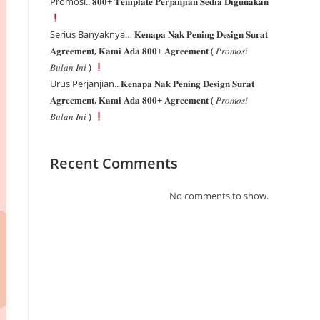
Promosi.. 𝟖𝟎𝟎+ 𝐓𝐞𝐦𝐩𝐥𝐚𝐭𝐞 𝐏𝐞𝐫𝐣𝐚𝐧𝐣𝐢𝐚𝐧 𝐒𝐞𝐝𝐢𝐚 𝐃𝐢𝐠𝐮𝐧𝐚𝐤𝐚𝐧
Serius Banyaknya… 𝐊𝐞𝐧𝐚𝐩𝐚 𝐍𝐚𝐤 𝐏𝐞𝐧𝐢𝐧𝐠 𝐃𝐞𝐬𝐢𝐠𝐧 𝐒𝐮𝐫𝐚𝐭
𝐀𝐠𝐫𝐞𝐞𝐦𝐞𝐧𝐭, 𝐊𝐚𝐦𝐢 𝐀𝐝𝐚 𝟖𝟎𝟎+ 𝐀𝐠𝐫𝐞𝐞𝐦𝐞𝐧𝐭 ( 𝑃𝑟𝑜𝑚𝑜𝑠𝑖
𝐵𝑢𝑙𝑎𝑛 𝐼𝑛𝑖 )
Urus Perjanjian.. 𝐊𝐞𝐧𝐚𝐩𝐚 𝐍𝐚𝐤 𝐏𝐞𝐧𝐢𝐧𝐠 𝐃𝐞𝐬𝐢𝐠𝐧 𝐒𝐮𝐫𝐚𝐭
𝐀𝐠𝐫𝐞𝐞𝐦𝐞𝐧𝐭, 𝐊𝐚𝐦𝐢 𝐀𝐝𝐚 𝟖𝟎𝟎+ 𝐀𝐠𝐫𝐞𝐞𝐦𝐞𝐧𝐭 ( 𝑃𝑟𝑜𝑚𝑜𝑠𝑖
𝐵𝑢𝑙𝑎𝑛 𝐼𝑛𝑖 )
Recent Comments
No comments to show.