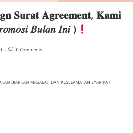
𝐠𝐧 𝐒𝐮𝐫𝐚𝐭 𝐀𝐠𝐫𝐞𝐞𝐦𝐞𝐧𝐭, 𝐊𝐚𝐦𝐢
𝑚𝑜𝑠𝑖 𝐵𝑢𝑙𝑎𝑛 𝐼𝑛𝑖 )
Post
d
0 Comments
comments:
A AKAN BIARKAN MASALAH DAN KESELAMATAN SYARIKAT