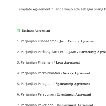
Template Agreement ni anda wajib ada sebagai orang b
.
𝐁𝐮𝐬𝐢𝐧𝐞𝐬𝐬 𝐀𝐠𝐫𝐞𝐞𝐦𝐞𝐧𝐭​
1. Perjanjian Usahasama / 𝐉𝐨𝐢𝐧𝐭 𝐕𝐞𝐧𝐭𝐮𝐫𝐞 𝐀𝐠𝐫𝐞𝐞𝐦𝐞𝐧𝐭
2. Perjanjian Perkongsian Perniagaan /
𝐏𝐚𝐫𝐭𝐧𝐞𝐫𝐬𝐡𝐢𝐩 𝐀𝐠𝐫𝐞
3. Perjanjian Pinjaman /
𝐋𝐨𝐚𝐧 𝐀𝐠𝐫𝐞𝐞𝐦𝐞𝐧𝐭
4. Perjanjian Perkhidmatan /
𝐒𝐞𝐫𝐯𝐢𝐜𝐞 𝐀𝐠𝐫𝐞𝐞𝐦𝐞𝐧𝐭
5. Perjanjian Penajaan /
𝐒𝐩𝐨𝐧𝐬𝐨𝐫𝐬𝐡𝐢𝐩 𝐀𝐠𝐫𝐞𝐞𝐦𝐞𝐧𝐭
6. Perjanjian Pelaburan /
𝐈𝐧𝐯𝐞𝐬𝐭𝐞𝐦𝐞𝐧𝐭 𝐀𝐠𝐫𝐞𝐞𝐦𝐞𝐧𝐭
7. Perjanjian Pekerjaan /
𝐄𝐦𝐩𝐥𝐨𝐲𝐞𝐦𝐞𝐧𝐭 𝐀𝐠𝐫𝐞𝐞𝐦𝐞𝐧𝐭