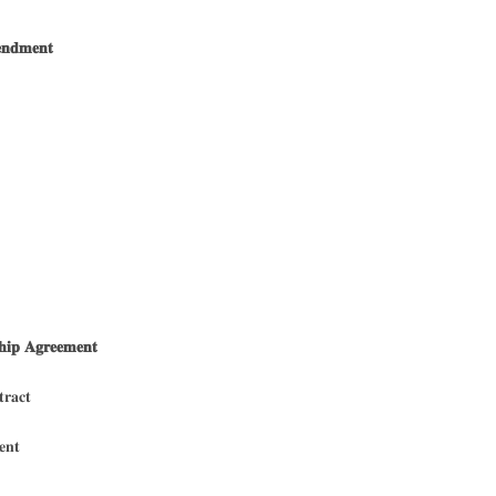
𝐧𝐝𝐦𝐞𝐧𝐭
𝐡𝐢𝐩 𝐀𝐠𝐫𝐞𝐞𝐦𝐞𝐧𝐭
𝐚𝐜𝐭
𝐧𝐭