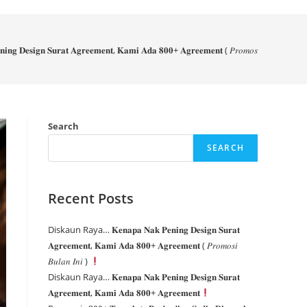
𝐢𝐧𝐠 𝐃𝐞𝐬𝐢𝐠𝐧 𝐒𝐮𝐫𝐚𝐭 𝐀𝐠𝐫𝐞𝐞𝐦𝐞𝐧𝐭, 𝐊𝐚𝐦𝐢 𝐀𝐝𝐚 𝟖𝟎𝟎+ 𝐀𝐠𝐫𝐞𝐞𝐦𝐞𝐧𝐭 ( 𝑃𝑟𝑜𝑚𝑜𝑠𝑖 𝐵𝑢𝑙𝑎𝑛 𝐼𝑛𝑖 )
Search
SEARCH
Recent Posts
Diskaun Raya… 𝐊𝐞𝐧𝐚𝐩𝐚 𝐍𝐚𝐤 𝐏𝐞𝐧𝐢𝐧𝐠 𝐃𝐞𝐬𝐢𝐠𝐧 𝐒𝐮𝐫𝐚𝐭
𝐀𝐠𝐫𝐞𝐞𝐦𝐞𝐧𝐭, 𝐊𝐚𝐦𝐢 𝐀𝐝𝐚 𝟖𝟎𝟎+ 𝐀𝐠𝐫𝐞𝐞𝐦𝐞𝐧𝐭 ( 𝑃𝑟𝑜𝑚𝑜𝑠𝑖
𝐵𝑢𝑙𝑎𝑛 𝐼𝑛𝑖 )
Diskaun Raya… 𝐊𝐞𝐧𝐚𝐩𝐚 𝐍𝐚𝐤 𝐏𝐞𝐧𝐢𝐧𝐠 𝐃𝐞𝐬𝐢𝐠𝐧 𝐒𝐮𝐫𝐚𝐭
𝐀𝐠𝐫𝐞𝐞𝐦𝐞𝐧𝐭, 𝐊𝐚𝐦𝐢 𝐀𝐝𝐚 𝟖𝟎𝟎+ 𝐀𝐠𝐫𝐞𝐞𝐦𝐞𝐧𝐭