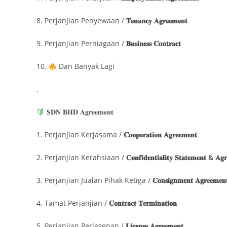
8. Perjanjian Penyewaan /
𝐓𝐞𝐧𝐚𝐧𝐜𝐲 𝐀𝐠𝐫𝐞𝐞𝐦𝐞𝐧𝐭
9. Perjanjian Perniagaan /
𝐁𝐮𝐬𝐢𝐧𝐞𝐬𝐬 𝐂𝐨𝐧𝐭𝐫𝐚𝐜𝐭
10.
Dan Banyak Lagi
.
𝐒𝐃𝐍 𝐁𝐇𝐃 𝐀𝐠𝐫𝐞𝐞𝐦𝐞𝐧𝐭
1. Perjanjian Kerjasama /
𝐂𝐨𝐨𝐩𝐞𝐫𝐚𝐭𝐢𝐨𝐧 𝐀𝐠𝐫𝐞𝐞𝐦𝐞𝐧𝐭
2. Perjanjian Kerahsiaan /
𝐂𝐨𝐧𝐟𝐢𝐝𝐞𝐧𝐭𝐢𝐚𝐥𝐢𝐭𝐲 𝐒𝐭𝐚𝐭𝐞𝐦𝐞𝐧𝐭 & 𝐀𝐠
3. Perjanjian Jualan Pihak Ketiga /
𝐂𝐨𝐧𝐬𝐢𝐠𝐧𝐦𝐞𝐧𝐭 𝐀𝐠𝐫𝐞𝐞𝐦𝐞𝐧
4. Tamat Perjanjian /
𝐂𝐨𝐧𝐭𝐫𝐚𝐜𝐭 𝐓𝐞𝐫𝐦𝐢𝐧𝐚𝐭𝐢𝐨𝐧
5. Perjanjian Perlesenan /
𝐋𝐢𝐜𝐞𝐧𝐬𝐞 𝐀𝐠𝐫𝐞𝐞𝐦𝐞𝐧𝐭