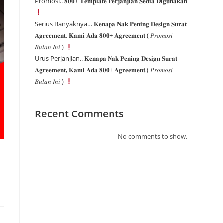
Promosi.. 𝟖𝟎𝟎+ 𝐓𝐞𝐦𝐩𝐥𝐚𝐭𝐞 𝐏𝐞𝐫𝐣𝐚𝐧𝐣𝐢𝐚𝐧 𝐒𝐞𝐝𝐢𝐚 𝐃𝐢𝐠𝐮𝐧𝐚𝐤𝐚𝐧
Serius Banyaknya… 𝐊𝐞𝐧𝐚𝐩𝐚 𝐍𝐚𝐤 𝐏𝐞𝐧𝐢𝐧𝐠 𝐃𝐞𝐬𝐢𝐠𝐧 𝐒𝐮𝐫𝐚𝐭
𝐀𝐠𝐫𝐞𝐞𝐦𝐞𝐧𝐭, 𝐊𝐚𝐦𝐢 𝐀𝐝𝐚 𝟖𝟎𝟎+ 𝐀𝐠𝐫𝐞𝐞𝐦𝐞𝐧𝐭 ( 𝑃𝑟𝑜𝑚𝑜𝑠𝑖
𝐵𝑢𝑙𝑎𝑛 𝐼𝑛𝑖 )
Urus Perjanjian.. 𝐊𝐞𝐧𝐚𝐩𝐚 𝐍𝐚𝐤 𝐏𝐞𝐧𝐢𝐧𝐠 𝐃𝐞𝐬𝐢𝐠𝐧 𝐒𝐮𝐫𝐚𝐭
𝐀𝐠𝐫𝐞𝐞𝐦𝐞𝐧𝐭, 𝐊𝐚𝐦𝐢 𝐀𝐝𝐚 𝟖𝟎𝟎+ 𝐀𝐠𝐫𝐞𝐞𝐦𝐞𝐧𝐭 ( 𝑃𝑟𝑜𝑚𝑜𝑠𝑖
𝐵𝑢𝑙𝑎𝑛 𝐼𝑛𝑖 )
Recent Comments
No comments to show.