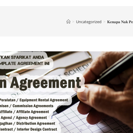
>
Uncategorized
>
𝐊𝐞𝐧𝐚𝐩𝐚 𝐍𝐚𝐤 𝐏𝐞