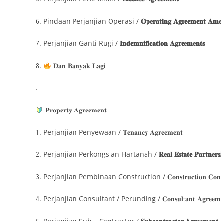
6. Pindaan Perjanjian Operasi /
𝐎𝐩𝐞𝐫𝐚𝐭𝐢𝐧𝐠 𝐀𝐠𝐫𝐞𝐞𝐦𝐞𝐧𝐭 𝐀𝐦
7. Perjanjian Ganti Rugi /
𝐈𝐧𝐝𝐞𝐦𝐧𝐢𝐟𝐢𝐜𝐚𝐭𝐢𝐨𝐧 𝐀𝐠𝐫𝐞𝐞𝐦𝐞𝐧𝐭𝐬
8.
𝐃𝐚𝐧 𝐁𝐚𝐧𝐲𝐚𝐤 𝐋𝐚𝐠𝐢
.
𝐏𝐫𝐨𝐩𝐞𝐫𝐭𝐲 𝐀𝐠𝐫𝐞𝐞𝐦𝐞𝐧𝐭
1. Perjanjian Penyewaan / 𝐓𝐞𝐧𝐚𝐧𝐜𝐲 𝐀𝐠𝐫𝐞𝐞𝐦𝐞𝐧𝐭
2. Perjanjian Perkongsian Hartanah /
𝐑𝐞𝐚𝐥 𝐄𝐬𝐭𝐚𝐭𝐞 𝐏𝐚𝐫𝐭𝐧𝐞𝐫
3. Perjanjian Pembinaan Construction / 𝐂𝐨𝐧𝐬𝐭𝐫𝐮𝐜𝐭𝐢𝐨𝐧 𝐂𝐨𝐧𝐭𝐫
4. Perjanjian Consultant / Perunding / 𝐂𝐨𝐧𝐬𝐮𝐥𝐭𝐚𝐧𝐭 𝐀𝐠𝐫𝐞𝐞𝐦𝐞
5. Perjanjian Sub – Contractor /
𝐒𝐮𝐛𝐜𝐨𝐧𝐭𝐫𝐚𝐜𝐭𝐨𝐫 𝐀𝐠𝐫𝐞𝐞𝐦𝐞𝐧𝐭