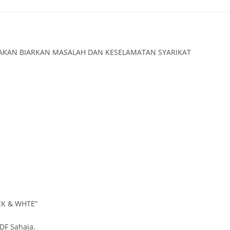
comments:
A AKAN BIARKAN MASALAH DAN KESELAMATAN SYARIKAT
ACK & WHTE”
DF Sahaja.