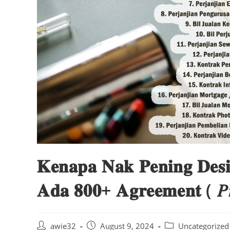
𝐊𝐞𝐧𝐚𝐩𝐚 𝐍𝐚𝐤 𝐏𝐞𝐧𝐢𝐧𝐠 𝐃𝐞𝐬
𝐀𝐝𝐚 𝟖𝟎𝟎+ 𝐀𝐠𝐫𝐞𝐞𝐦𝐞𝐧𝐭 ( 𝑃𝑟
Post
Post
Post
awie32
August 9, 2024
Uncategorized