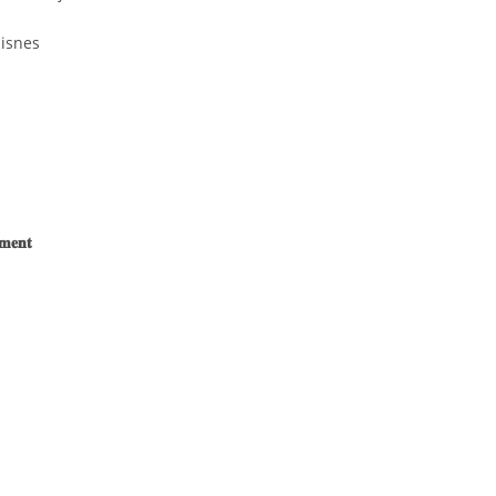
isnes
𝐦𝐞𝐧𝐭