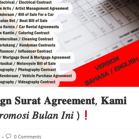
𝐠𝐧 𝐒𝐮𝐫𝐚𝐭 𝐀𝐠𝐫𝐞𝐞𝐦𝐞𝐧𝐭, 𝐊𝐚𝐦𝐢
𝑚𝑜𝑠𝑖 𝐵𝑢𝑙𝑎𝑛 𝐼𝑛𝑖 )
Post
0 Comments