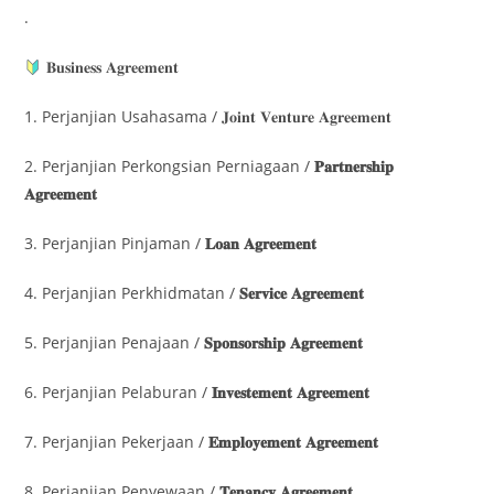
.
𝐁𝐮𝐬𝐢𝐧𝐞𝐬𝐬 𝐀𝐠𝐫𝐞𝐞𝐦𝐞𝐧𝐭​
1. Perjanjian Usahasama / 𝐉𝐨𝐢𝐧𝐭 𝐕𝐞𝐧𝐭𝐮𝐫𝐞 𝐀𝐠𝐫𝐞𝐞𝐦𝐞𝐧𝐭
2. Perjanjian Perkongsian Perniagaan /
𝐏𝐚𝐫𝐭𝐧𝐞𝐫𝐬𝐡𝐢𝐩
𝐀𝐠𝐫𝐞𝐞𝐦𝐞𝐧𝐭
3. Perjanjian Pinjaman /
𝐋𝐨𝐚𝐧 𝐀𝐠𝐫𝐞𝐞𝐦𝐞𝐧𝐭
4. Perjanjian Perkhidmatan /
𝐒𝐞𝐫𝐯𝐢𝐜𝐞 𝐀𝐠𝐫𝐞𝐞𝐦𝐞𝐧𝐭
5. Perjanjian Penajaan /
𝐒𝐩𝐨𝐧𝐬𝐨𝐫𝐬𝐡𝐢𝐩 𝐀𝐠𝐫𝐞𝐞𝐦𝐞𝐧𝐭
6. Perjanjian Pelaburan /
𝐈𝐧𝐯𝐞𝐬𝐭𝐞𝐦𝐞𝐧𝐭 𝐀𝐠𝐫𝐞𝐞𝐦𝐞𝐧𝐭
7. Perjanjian Pekerjaan /
𝐄𝐦𝐩𝐥𝐨𝐲𝐞𝐦𝐞𝐧𝐭 𝐀𝐠𝐫𝐞𝐞𝐦𝐞𝐧𝐭
8. Perjanjian Penyewaan /
𝐓𝐞𝐧𝐚𝐧𝐜𝐲 𝐀𝐠𝐫𝐞𝐞𝐦𝐞𝐧𝐭