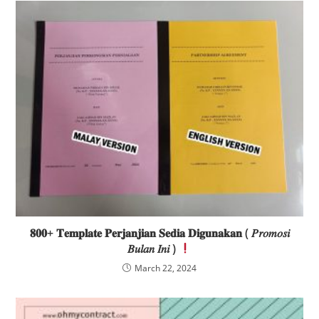
𝟖𝟎𝟎+ 𝐓𝐞𝐦𝐩𝐥𝐚𝐭𝐞 𝐏𝐞𝐫𝐣𝐚𝐧𝐣𝐢𝐚𝐧 𝐒𝐞𝐝𝐢𝐚 𝐃𝐢𝐠𝐮𝐧𝐚𝐤𝐚𝐧 ( 𝑃𝑟𝑜𝑚𝑜𝑠𝑖
𝐵𝑢𝑙𝑎𝑛 𝐼𝑛𝑖 )
March 22, 2024