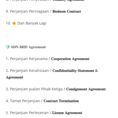
9. Perjanjian Perniagaan /
𝐁𝐮𝐬𝐢𝐧𝐞𝐬𝐬 𝐂𝐨𝐧𝐭𝐫𝐚𝐜𝐭
10.
Dan Banyak Lagi
.
𝐒𝐃𝐍 𝐁𝐇𝐃 𝐀𝐠𝐫𝐞𝐞𝐦𝐞𝐧𝐭
1. Perjanjian Kerjasama /
𝐂𝐨𝐨𝐩𝐞𝐫𝐚𝐭𝐢𝐨𝐧 𝐀𝐠𝐫𝐞𝐞𝐦𝐞𝐧𝐭
2. Perjanjian Kerahsiaan /
𝐂𝐨𝐧𝐟𝐢𝐝𝐞𝐧𝐭𝐢𝐚𝐥𝐢𝐭𝐲 𝐒𝐭𝐚𝐭𝐞𝐦𝐞𝐧𝐭 &
𝐀𝐠𝐫𝐞𝐞𝐦𝐞𝐧𝐭
3. Perjanjian Jualan Pihak Ketiga /
𝐂𝐨𝐧𝐬𝐢𝐠𝐧𝐦𝐞𝐧𝐭 𝐀𝐠𝐫𝐞𝐞𝐦𝐞𝐧𝐭
4. Tamat Perjanjian /
𝐂𝐨𝐧𝐭𝐫𝐚𝐜𝐭 𝐓𝐞𝐫𝐦𝐢𝐧𝐚𝐭𝐢𝐨𝐧
5. Perjanjian Perlesenan /
𝐋𝐢𝐜𝐞𝐧𝐬𝐞 𝐀𝐠𝐫𝐞𝐞𝐦𝐞𝐧𝐭