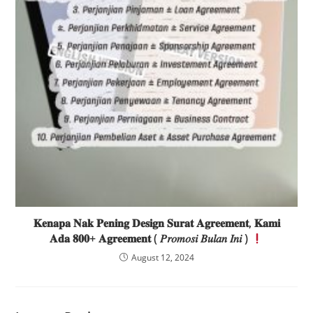
𝐊𝐞𝐧𝐚𝐩𝐚 𝐍𝐚𝐤 𝐏𝐞𝐧𝐢𝐧𝐠 𝐃𝐞𝐬𝐢𝐠𝐧 𝐒𝐮𝐫𝐚𝐭 𝐀𝐠𝐫𝐞𝐞𝐦𝐞𝐧𝐭, 𝐊𝐚𝐦𝐢
𝐀𝐝𝐚 𝟖𝟎𝟎+ 𝐀𝐠𝐫𝐞𝐞𝐦𝐞𝐧𝐭 ( 𝑃𝑟𝑜𝑚𝑜𝑠𝑖 𝐵𝑢𝑙𝑎𝑛 𝐼𝑛𝑖 )
August 12, 2024