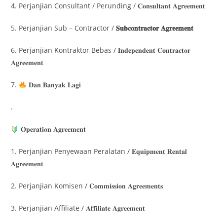
4. Perjanjian Consultant / Perunding / 𝐂𝐨𝐧𝐬𝐮𝐥𝐭𝐚𝐧𝐭 𝐀𝐠𝐫𝐞𝐞𝐦𝐞𝐧𝐭
5. Perjanjian Sub – Contractor /
𝐒𝐮𝐛𝐜𝐨𝐧𝐭𝐫𝐚𝐜𝐭𝐨𝐫 𝐀𝐠𝐫𝐞𝐞𝐦𝐞𝐧𝐭
6. Perjanjian Kontraktor Bebas / 𝐈𝐧𝐝𝐞𝐩𝐞𝐧𝐝𝐞𝐧𝐭 𝐂𝐨𝐧𝐭𝐫𝐚𝐜𝐭𝐨𝐫
𝐀𝐠𝐫𝐞𝐞𝐦𝐞𝐧𝐭
7.
𝐃𝐚𝐧 𝐁𝐚𝐧𝐲𝐚𝐤 𝐋𝐚𝐠𝐢
.
𝐎𝐩𝐞𝐫𝐚𝐭𝐢𝐨𝐧 𝐀𝐠𝐫𝐞𝐞𝐦𝐞𝐧𝐭
1. Perjanjian Penyewaan Peralatan / 𝐄𝐪𝐮𝐢𝐩𝐦𝐞𝐧𝐭 𝐑𝐞𝐧𝐭𝐚𝐥
𝐀𝐠𝐫𝐞𝐞𝐦𝐞𝐧𝐭
2. Perjanjian Komisen / 𝐂𝐨𝐦𝐦𝐢𝐬𝐬𝐢𝐨𝐧 𝐀𝐠𝐫𝐞𝐞𝐦𝐞𝐧𝐭𝐬
3. Perjanjian Affiliate / 𝐀𝐟𝐟𝐢𝐥𝐢𝐚𝐭𝐞 𝐀𝐠𝐫𝐞𝐞𝐦𝐞𝐧𝐭