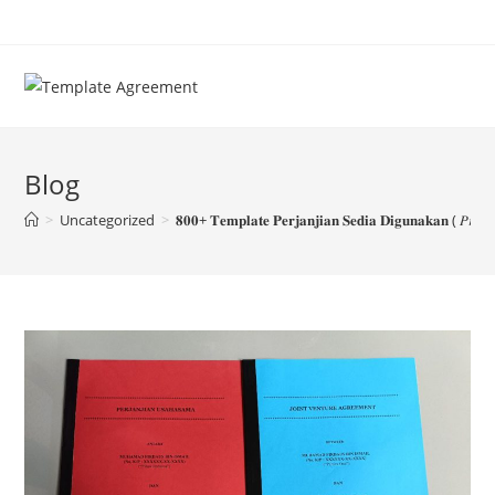
Skip
to
content
Blog
>
Uncategorized
>
𝟖𝟎𝟎+ 𝐓𝐞𝐦𝐩𝐥𝐚𝐭𝐞 𝐏𝐞𝐫𝐣𝐚𝐧𝐣𝐢𝐚𝐧 𝐒𝐞𝐝𝐢𝐚 𝐃𝐢𝐠𝐮𝐧𝐚𝐤𝐚𝐧 ( 𝑃𝑟𝑜𝑚𝑜