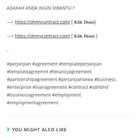
ADAKAH ANDA INGIN DIBANTU ?
—>
https://ohmycontract.com/
[ 𝐊𝐥𝐢𝐤 𝐃𝐢𝐬𝐢𝐧𝐢]
—>
https://ohmycontract.com/
[ 𝐊𝐥𝐢𝐤 𝐃𝐢𝐬𝐢𝐧𝐢 ]
.
#perjanjian #agreement #templateperjanjian
#templateagreemnt #tenancyagreement
#partnershipagreement #perjanjiansewa #business
#enterprise #loanagreement #contract #sdnbhd
#businessagreement #employment
#employmentagreement
YOU MIGHT ALSO LIKE