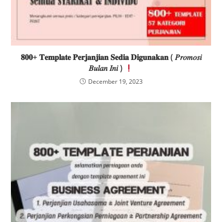
𝟖𝟎𝟎+ 𝐓𝐞𝐦𝐩𝐥𝐚𝐭𝐞 𝐏𝐞𝐫𝐣𝐚𝐧𝐣𝐢𝐚𝐧 𝐒𝐞𝐝𝐢𝐚 𝐃𝐢𝐠𝐮𝐧𝐚𝐤𝐚𝐧 ( 𝑃𝑟𝑜𝑚𝑜𝑠𝑖
𝐵𝑢𝑙𝑎𝑛 𝐼𝑛𝑖 )
December 19, 2023