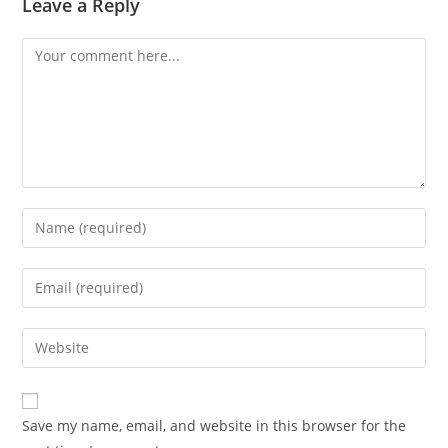
Leave a Reply
Comment
Enter
your
name
Enter
or
your
username
email
Enter
to
address
your
comment
to
website
comment
URL
Save my name, email, and website in this browser for the
(optional)