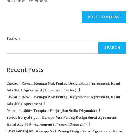
next time I comment.
Search
SEARCH
Recent Posts
Diskaun Raya… 𝐊𝐞𝐧𝐚𝐩𝐚 𝐍𝐚𝐤 𝐏𝐞𝐧𝐢𝐧𝐠 𝐃𝐞𝐬𝐢𝐠𝐧 𝐒𝐮𝐫𝐚𝐭 𝐀𝐠𝐫𝐞𝐞𝐦𝐞𝐧𝐭, 𝐊𝐚𝐦𝐢
𝐀𝐝𝐚 𝟖𝟎𝟎+ 𝐀𝐠𝐫𝐞𝐞𝐦𝐞𝐧𝐭 ( 𝑃𝑟𝑜𝑚𝑜𝑠𝑖 𝐵𝑢𝑙𝑎𝑛 𝐼𝑛𝑖 )
Diskaun Raya… 𝐊𝐞𝐧𝐚𝐩𝐚 𝐍𝐚𝐤 𝐏𝐞𝐧𝐢𝐧𝐠 𝐃𝐞𝐬𝐢𝐠𝐧 𝐒𝐮𝐫𝐚𝐭 𝐀𝐠𝐫𝐞𝐞𝐦𝐞𝐧𝐭, 𝐊𝐚𝐦𝐢
𝐀𝐝𝐚 𝟖𝟎𝟎+ 𝐀𝐠𝐫𝐞𝐞𝐦𝐞𝐧𝐭
Promosi.. 𝟖𝟎𝟎+ 𝐓𝐞𝐦𝐩𝐥𝐚𝐭𝐞 𝐏𝐞𝐫𝐣𝐚𝐧𝐣𝐢𝐚𝐧 𝐒𝐞𝐝𝐢𝐚 𝐃𝐢𝐠𝐮𝐧𝐚𝐤𝐚𝐧
Serius Banyaknya… 𝐊𝐞𝐧𝐚𝐩𝐚 𝐍𝐚𝐤 𝐏𝐞𝐧𝐢𝐧𝐠 𝐃𝐞𝐬𝐢𝐠𝐧 𝐒𝐮𝐫𝐚𝐭 𝐀𝐠𝐫𝐞𝐞𝐦𝐞𝐧𝐭,
𝐊𝐚𝐦𝐢 𝐀𝐝𝐚 𝟖𝟎𝟎+ 𝐀𝐠𝐫𝐞𝐞𝐦𝐞𝐧𝐭 ( 𝑃𝑟𝑜𝑚𝑜𝑠𝑖 𝐵𝑢𝑙𝑎𝑛 𝐼𝑛𝑖 )
Urus Perjanjian.. 𝐊𝐞𝐧𝐚𝐩𝐚 𝐍𝐚𝐤 𝐏𝐞𝐧𝐢𝐧𝐠 𝐃𝐞𝐬𝐢𝐠𝐧 𝐒𝐮𝐫𝐚𝐭 𝐀𝐠𝐫𝐞𝐞𝐦𝐞𝐧𝐭, 𝐊𝐚𝐦𝐢