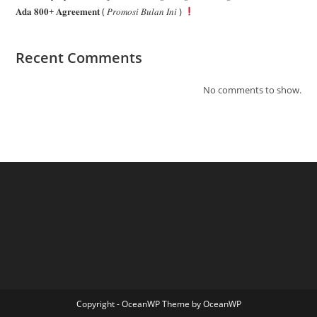
𝐀𝐝𝐚 𝟖𝟎𝟎+ 𝐀𝐠𝐫𝐞𝐞𝐦𝐞𝐧𝐭 ( 𝑃𝑟𝑜𝑚𝑜𝑠𝑖 𝐵𝑢𝑙𝑎𝑛 𝐼𝑛𝑖 )
Recent Comments
No comments to show.
Copyright - OceanWP Theme by OceanWP