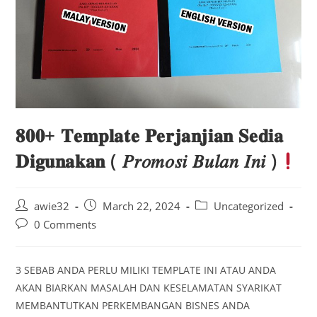
𝟖𝟎𝟎+ 𝐓𝐞𝐦𝐩𝐥𝐚𝐭𝐞 𝐏𝐞𝐫𝐣𝐚𝐧𝐣𝐢𝐚𝐧 𝐒𝐞𝐝𝐢𝐚
𝐃𝐢𝐠𝐮𝐧𝐚𝐤𝐚𝐧 ( 𝑃𝑟𝑜𝑚𝑜𝑠𝑖 𝐵𝑢𝑙𝑎𝑛 𝐼𝑛𝑖 )
Post
Post
Post
awie32
March 22, 2024
Uncategorized
author:
published:
category:
Post
0 Comments
comments:
3 SEBAB ANDA PERLU MILIKI TEMPLATE INI ATAU ANDA
AKAN BIARKAN MASALAH DAN KESELAMATAN SYARIKAT
MEMBANTUTKAN PERKEMBANGAN BISNES ANDA