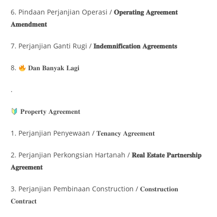
6. Pindaan Perjanjian Operasi /
𝐎𝐩𝐞𝐫𝐚𝐭𝐢𝐧𝐠 𝐀𝐠𝐫𝐞𝐞𝐦𝐞𝐧𝐭
𝐀𝐦𝐞𝐧𝐝𝐦𝐞𝐧𝐭
7. Perjanjian Ganti Rugi /
𝐈𝐧𝐝𝐞𝐦𝐧𝐢𝐟𝐢𝐜𝐚𝐭𝐢𝐨𝐧 𝐀𝐠𝐫𝐞𝐞𝐦𝐞𝐧𝐭𝐬
8.
𝐃𝐚𝐧 𝐁𝐚𝐧𝐲𝐚𝐤 𝐋𝐚𝐠𝐢
.
𝐏𝐫𝐨𝐩𝐞𝐫𝐭𝐲 𝐀𝐠𝐫𝐞𝐞𝐦𝐞𝐧𝐭
1. Perjanjian Penyewaan / 𝐓𝐞𝐧𝐚𝐧𝐜𝐲 𝐀𝐠𝐫𝐞𝐞𝐦𝐞𝐧𝐭
2. Perjanjian Perkongsian Hartanah /
𝐑𝐞𝐚𝐥 𝐄𝐬𝐭𝐚𝐭𝐞 𝐏𝐚𝐫𝐭𝐧𝐞𝐫𝐬𝐡𝐢𝐩
𝐀𝐠𝐫𝐞𝐞𝐦𝐞𝐧𝐭
3. Perjanjian Pembinaan Construction / 𝐂𝐨𝐧𝐬𝐭𝐫𝐮𝐜𝐭𝐢𝐨𝐧
𝐂𝐨𝐧𝐭𝐫𝐚𝐜𝐭