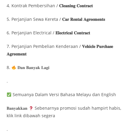
4. Kontrak Pembersihan /
𝐂𝐥𝐞𝐚𝐧𝐢𝐧𝐠 𝐂𝐨𝐧𝐭𝐫𝐚𝐜𝐭
5. Perjanjian Sewa Kereta /
𝐂𝐚𝐫 𝐑𝐞𝐧𝐭𝐚𝐥 𝐀𝐠𝐫𝐞𝐞𝐦𝐞𝐧𝐭𝐬
6. Perjanjian Electrical /
𝐄𝐥𝐞𝐜𝐭𝐫𝐢𝐜𝐚𝐥 𝐂𝐨𝐧𝐭𝐫𝐚𝐜𝐭
7. Perjanjian Pembelian Kenderaan /
𝐕𝐞𝐡𝐢𝐜𝐥𝐞 𝐏𝐮𝐫𝐜𝐡𝐚𝐬𝐞
𝐀𝐠𝐫𝐞𝐞𝐦𝐞𝐧𝐭
8.
𝐃𝐚𝐧 𝐁𝐚𝐧𝐲𝐚𝐤 𝐋𝐚𝐠𝐢
.
Semuanya Dalam Versi Bahasa Melayu dan English
𝐁𝐚𝐧𝐲𝐚𝐤𝐤𝐚𝐧
Sebenarnya promosi sudah hampirt habis,
klik link dibawah segera
.